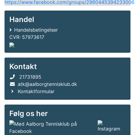
https://www.facebook.com/groups/2960445394233006
Handel
Handelsbetingelser
CVR: 57973617
Kontakt
21731895
atk@aalborgtennisklub.dk
Kontaktformular
Følg os her